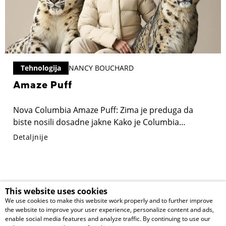
Tehnologija
NANCY BOUCHARD
Amaze Puff
Nova Columbia Amaze Puff: Zima je preduga da
biste nosili dosadne jakne Kako je Columbia
pronašla savršen balans između komfora i ozbiljnih
Detaljnije
performansi
This website uses cookies
Pomoć pri kupovini
We use cookies to make this website work properly and to further improve
the website to improve your user experience, personalize content and ads,
enable social media features and analyze traffic. By continuing to use our
Korisnički servis