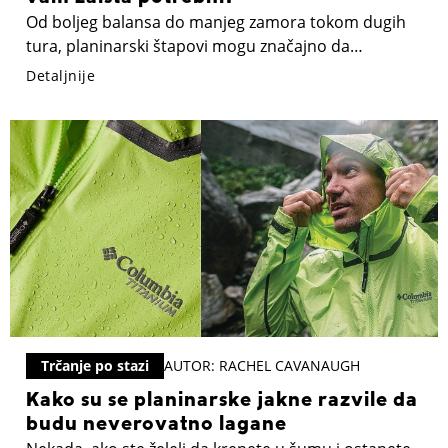
Od boljeg balansa do manjeg zamora tokom dugih
tura, planinarski štapovi mogu značajno da
unaprede iskustvo svakog ko provodi vreme na
Detaljnije
stazi. Evo devet razloga zašto bi trebalo da
razmislite o tome da ih ponesete na svoju sledeću
outdoor avanturu.
Trčanje po stazi
AUTOR: RACHEL CAVANAUGH
Kako su se planinarske jakne razvile da
budu neverovatno lagane