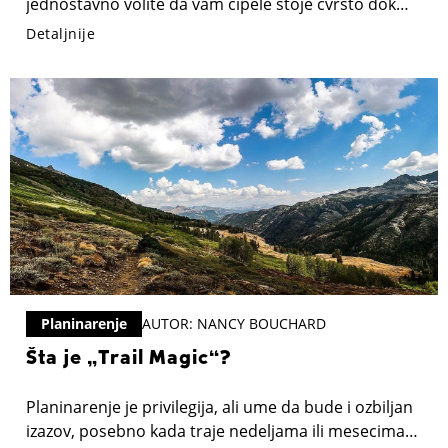
jednostavno volite da vam cipele stoje čvrsto dok
istražujete prirodu, bićete iznenađeni koliko pravi
Detaljnije
način pertlanja može poboljšati vaše iskustvo na
stazi. Čvrst i lako zatezan sistem pertli sprečava
klizanje cipele, smanjuje bol u stopalu i poboljšava
udobnost tokom planinarenja.
Planinarenje
AUTOR: NANCY BOUCHARD
Šta je „Trail Magic“?
Planinarenje je privilegija, ali ume da bude i ozbiljan
izazov, posebno kada traje nedeljama ili mesecima