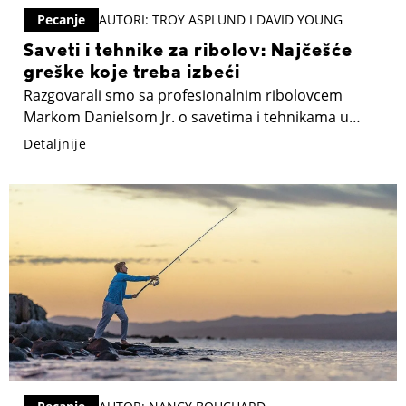
Pecanje
AUTORI: TROY ASPLUND I DAVID YOUNG
Saveti i tehnike za ribolov: Najčešće
greške koje treba izbeći
Razgovarali smo sa profesionalnim ribolovcem
Markom Danielsom Jr. o savetima i tehnikama u
ribolovu. Otkrio nam je koje greške početnici
Detaljnije
najčešće prave i podelio praktične tehnike koje će
vam pomoći da postanete ne samo uspešniji, već i
iskusniji ribolovac. Evo sedam grešaka koje, prema
njegovom mišljenju, treba izbegavati.