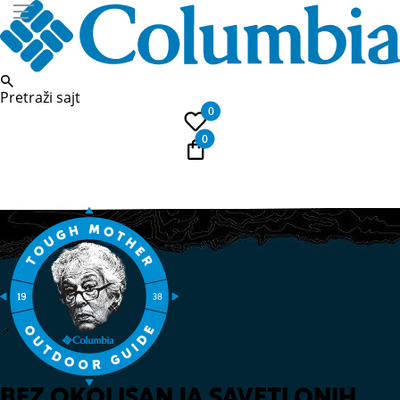
Pretraži sajt
0
0
E-Poklon kartica