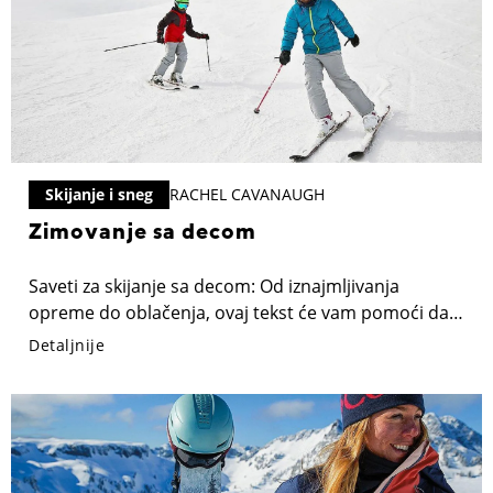
bezbedni.
Skijanje i sneg
RACHEL CAVANAUGH
Zimovanje sa decom
Saveti za skijanje sa decom: Od iznajmljivanja
opreme do oblačenja, ovaj tekst će vam pomoći da
porodično uživate u danu na planini.
Detaljnije