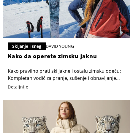
Skijanje i sneg
DAVID YOUNG
Kako da operete zimsku jaknu
Kako pravilno prati ski jakne i ostalu zimsku odeću:
Kompletan vodič za pranje, sušenje i obnavljanje
vodootpornosti ski i snowboard opreme
Detaljnije