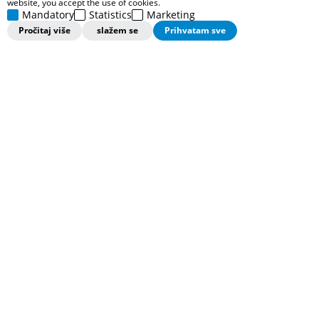
website, you accept the use of cookies.
Mandatory
Statistics
Marketing
Informacije
Pročitaj više
slažem se
Prihvatam sve
Ponude
Pratite nas
Pratite nas ovde i saznajte više o svim našim vestima, promocijama i
ponudama.
©2026
https://www.columbiasportswear.rs
Powered by
NB
SOFT
Sva prava zadržana.
Nastojimo da budemo što precizniji u opisu proizvoda, prikazu
slika i samih cena, ali ne možemo garantovati da su sve
informacije kompletne i bez grešaka. Svi artikli prikazani na
sajtu su deo naše ponude i ne podrazumeva da su dostupni u
svakom trenutku. Raspoloživost robe možete proveriti pozivom