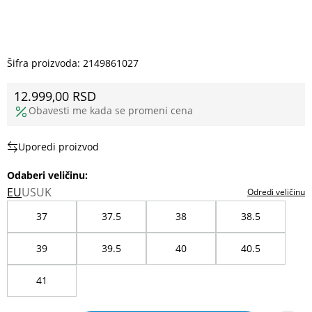
Šifra proizvoda:
2149861027
12.999,00
RSD
Obavesti me kada se promeni cena
Uporedi proizvod
Odaberi veličinu
:
EU
US
UK
Odredi veličinu
37
37.5
38
38.5
39
39.5
40
40.5
41