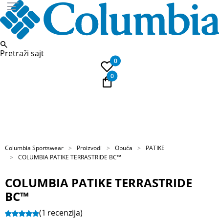
Pretraži sajt
0
0
Obaveštenje o promeni naziva
kompanije
Columbia Sportswear
Proizvodi
Obuća
PATIKE
COLUMBIA PATIKE TERRASTRIDE BC™
COLUMBIA PATIKE TERRASTRIDE
BC™
(1
recenzija
)