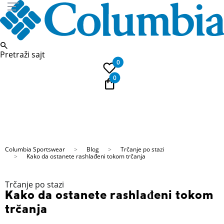
Pretraži sajt
0
0
PLAĆANJE NA RATE
Kupi na 9 rata Banca Intesa karticama
Columbia Sportswear
Blog
Trčanje po stazi
Kako da ostanete rashlađeni tokom trčanja
Trčanje po stazi
Kako da ostanete rashlađeni tokom
trčanja