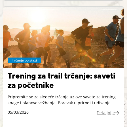
Trčanje po stazi
Trening za trail trčanje: saveti
za početnike
Pripremite se za sledeće trčanje uz ove savete za trening
snage i planove vežbanja. Boravak u prirodi i udisanje
svežeg vazduha čine trail trčanje aktivnošću kojoj je teško
05/03/2026
Detaljnije
odoleti. Pored toga što pozitivno utiče na mentalno
zdravlje, mnogima deluje i terapeutski, a istovremeno
pruža odličan fizički trening. Trail trčanje je i sjajan oblik