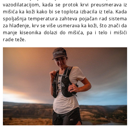
vazodilatacijom, kada se protok krvi preusmerava iz
mišića ka koži kako bi se toplota izbacila iz tela. Kada
spoljašnja temperatura zahteva pojačan rad sistema
za hlađenje, krv se više usmerava ka koži, što znači da
manje kiseonika dolazi do mišića, pa i telo i mišići
rade teže.