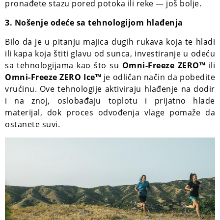
pronađete stazu pored potoka ili reke — još bolje.
3. Nošenje odeće sa tehnologijom hlađenja
Bilo da je u pitanju majica dugih rukava koja te hladi
ili kapa koja štiti glavu od sunca, investiranje u odeću
sa tehnologijama kao što su
Omni-Freeze ZERO™
ili
Omni-Freeze ZERO Ice™
je odličan način da pobedite
vrućinu. Ove tehnologije aktiviraju hlađenje na dodir
i na znoj, oslobađaju toplotu i prijatno hlade
materijal, dok proces odvođenja vlage pomaže da
ostanete suvi.