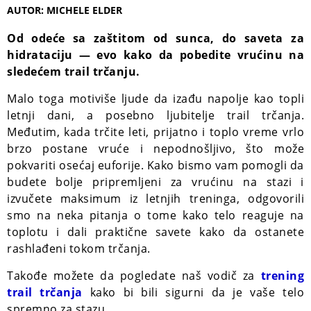
AUTOR: MICHELE ELDER
Od odeće sa zaštitom od sunca, do saveta za
hidrataciju — evo kako da pobedite vrućinu na
sledećem trail trčanju.
Malo toga motiviše ljude da izađu napolje kao topli
letnji dani, a posebno ljubitelje trail trčanja.
Međutim, kada trčite leti, prijatno i toplo vreme vrlo
brzo postane vruće i nepodnošljivo, što može
pokvariti osećaj euforije. Kako bismo vam pomogli da
budete bolje pripremljeni za vrućinu na stazi i
izvučete maksimum iz letnjih treninga, odgovorili
smo na neka pitanja o tome kako telo reaguje na
toplotu i dali praktične savete kako da ostanete
rashlađeni tokom trčanja.
Takođe možete da pogledate naš vodič za
trening
trail trčanja
kako bi bili sigurni da je vaše telo
spremno za stazu.