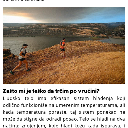
Zašto mi je teško da trčim po vrućini?
Ljudsko telo ima efikasan sistem hlađenja koji
odlično funkcioniše na umerenim temperaturama, ali
kada temperatura poraste, taj sistem ponekad ne
može da stigne da odradi posao. Telo se hladi na dva
načina: znojenjem, koje hladi kožu kada isparava, i