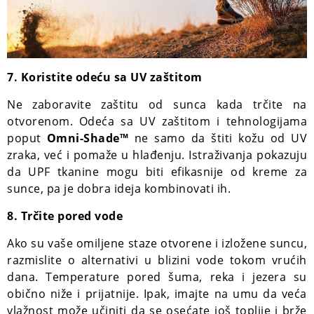
7. Koristite odeću sa UV zaštitom
Ne zaboravite zaštitu od sunca kada trčite na
otvorenom. Odeća sa UV zaštitom i tehnologijama
poput
Omni-Shade™
ne samo da štiti kožu od UV
zraka, već i pomaže u hlađenju. Istraživanja pokazuju
da UPF tkanine mogu biti efikasnije od kreme za
sunce, pa je dobra ideja kombinovati ih.
8. Trčite pored vode
Ako su vaše omiljene staze otvorene i izložene suncu,
razmislite o alternativi u blizini vode tokom vrućih
dana. Temperature pored šuma, reka i jezera su
obično niže i prijatnije. Ipak, imajte na umu da veća
vlažnost može učiniti da se osećate još toplije i brže