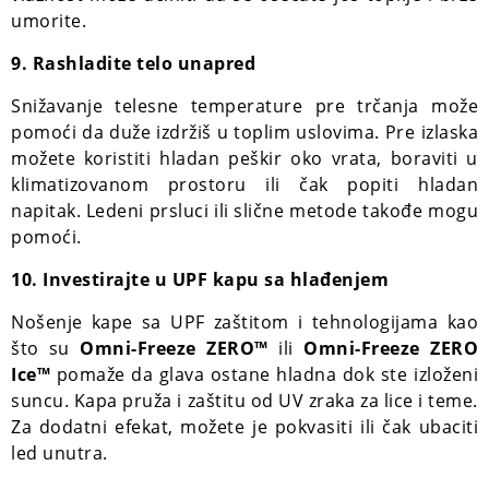
umorite.
9. Rashladite telo unapred
Snižavanje telesne temperature pre trčanja može
pomoći da duže izdržiš u toplim uslovima. Pre izlaska
možete koristiti hladan peškir oko vrata, boraviti u
klimatizovanom prostoru ili čak popiti hladan
napitak. Ledeni prsluci ili slične metode takođe mogu
pomoći.
10. Investirajte u UPF kapu sa hlađenjem
Nošenje kape sa UPF zaštitom i tehnologijama kao
što su
Omni-Freeze ZERO™
ili
Omni-Freeze ZERO
Ice™
pomaže da glava ostane hladna dok ste izloženi
suncu. Kapa pruža i zaštitu od UV zraka za lice i teme.
Za dodatni efekat, možete je pokvasiti ili čak ubaciti
led unutra.