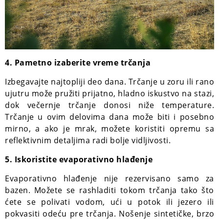
4. Pametno izaberite vreme trčanja
Izbegavajte najtopliji deo dana. Trčanje u zoru ili rano
ujutru može pružiti prijatno, hladno iskustvo na stazi,
dok večernje trčanje donosi niže temperature.
Trčanje u ovim delovima dana može biti i posebno
mirno, a ako je mrak, možete koristiti opremu sa
reflektivnim detaljima radi bolje vidljivosti.
5. Iskoristite evaporativno hlađenje
Evaporativno hlađenje nije rezervisano samo za
bazen. Možete se rashladiti tokom trčanja tako što
ćete se polivati vodom, ući u potok ili jezero ili
pokvasiti odeću pre trčanja. Nošenje sintetičke, brzo