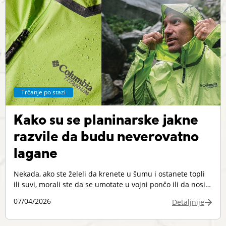
Trčanje po stazi
Kako su se planinarske jakne
razvile da budu neverovatno
lagane
Nekada, ako ste želeli da krenete u šumu i ostanete topli
ili suvi, morali ste da se umotate u vojni pončo ili da nosite
debele, teške jakne od robusnih materijala. Danas su,
07/04/2026
Detaljnije
međutim, kišne jakne toliko lagane da jedva osećate da ih
nosite. I ne samo to – one postaju još lakše. Zašto se to