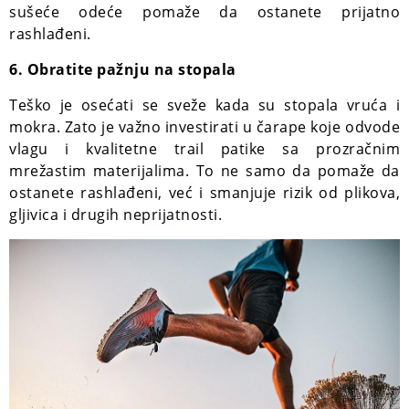
sušeće odeće pomaže da ostanete prijatno
rashlađeni.
6. Obratite pažnju na stopala
Teško je osećati se sveže kada su stopala vruća i
mokra. Zato je važno investirati u čarape koje odvode
vlagu i kvalitetne trail patike sa prozračnim
mrežastim materijalima. To ne samo da pomaže da
ostanete rashlađeni, već i smanjuje rizik od plikova,
gljivica i drugih neprijatnosti.