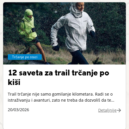
dogodilo? I kako je nauka to omogućila?
Trčanje po stazi
12 saveta za trail trčanje po
kiši
Trail trčanje nije samo gomilanje kilometara. Radi se o
istraživanju i avanturi, zato ne treba da dozvoliš da te
malo kiše spreči da izađeš napolje. Osim što je zabavno,
20/03/2026
Detaljnije
odličan je vid treninga i sjajan način da razbiješ rutinu
klasičnog trčanja. Zapravo, mokre i blatnjave staze donose
benefite koje trčanje po asfaltu često nema: