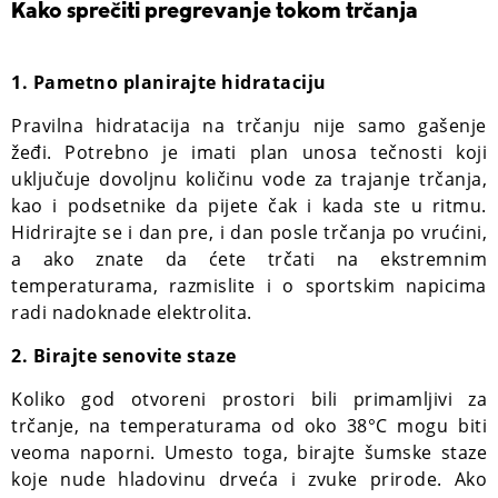
Kako sprečiti pregrevanje tokom trčanja
1. Pametno planirajte hidrataciju
Pravilna hidratacija na trčanju nije samo gašenje
žeđi. Potrebno je imati plan unosa tečnosti koji
uključuje dovoljnu količinu vode za trajanje trčanja,
kao i podsetnike da pijete čak i kada ste u ritmu.
Hidrirajte se i dan pre, i dan posle trčanja po vrućini,
a ako znate da ćete trčati na ekstremnim
temperaturama, razmislite i o sportskim napicima
radi nadoknade elektrolita.
2. Birajte senovite staze
Koliko god otvoreni prostori bili primamljivi za
trčanje, na temperaturama od oko 38°C mogu biti
veoma naporni. Umesto toga, birajte šumske staze
koje nude hladovinu drveća i zvuke prirode. Ako