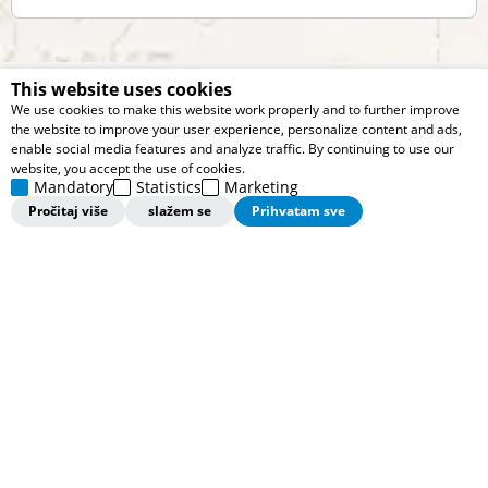
dodatnog treninga za druge aktivnosti poput nordijskog
skijanja, plivanja, planinarenja i mnogih drugih sportova.
This website uses cookies
Pomoć pri kupovini
We use cookies to make this website work properly and to further improve
the website to improve your user experience, personalize content and ads,
Korisnički servis
enable social media features and analyze traffic. By continuing to use our
website, you accept the use of cookies.
Mandatory
Statistics
Marketing
Informacije
Pročitaj više
slažem se
Prihvatam sve
Ponude
Pratite nas
Pratite nas ovde i saznajte više o svim našim vestima, promocijama i
ponudama.
©2026
https://www.columbiasportswear.rs
Powered by
NB
SOFT
Sva prava zadržana.