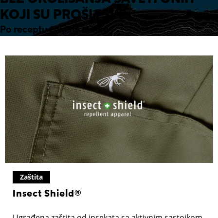
BEZ OKOLIŠANJA SAVETI ONIH
KOJI SU PROŠLI SVE
Po receptu čelične majke
Zaštita
Insect Shield®
Ugrađena zaštita od insekata sa aktivnim sastojkom