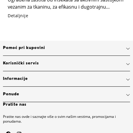
vezanim za tkaninu, za efikasnu i dugotrajnu
odbranu od insekata.
Detaljnije
Pomoć pri kupovini
Korisnički servis
Informacije
Ponude
Pratite nas
Pratite nas ovde i saznajte više o svim našim vestima, promocijama i
ponudama.