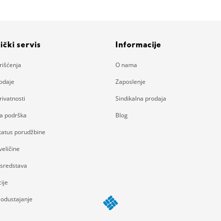
ički servis
Informacije
rišćenja
O nama
rodaje
Zaposlenje
rivatnosti
Sindikalna prodaja
ka podrška
Blog
status porudžbine
eličine
 sredstava
ije
 odustajanje