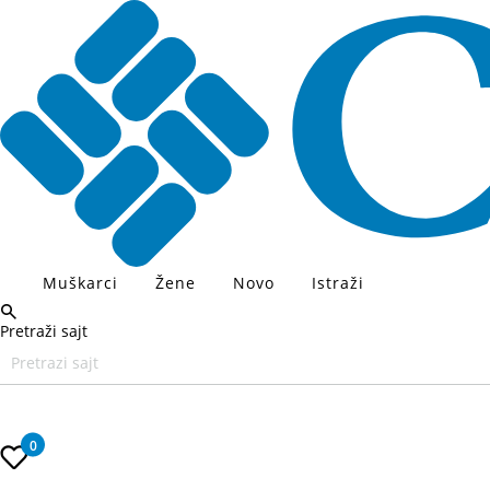
Muškarci
Žene
Novo
Istraži
Pretraži sajt
Unesite željeni pojam za pretragu, koristite Tab za navigaciju kroz
0