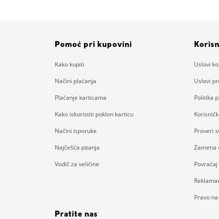
Pomoć pri kupovini
Korisn
Kako kupiti
Uslovi ko
Načini plaćanja
Uslovi p
Plaćanje karticama
Politika p
Kako iskoristiti poklon karticu
Korisnič
Načini isporuke
Proveri 
Najčešća pitanja
Zamena v
Vodič za veličine
Povraćaj
Reklamac
Pravo na
Pratite nas