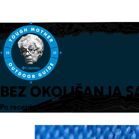
BEZ OKOLIŠANJA SA
Po receptu čelične majke