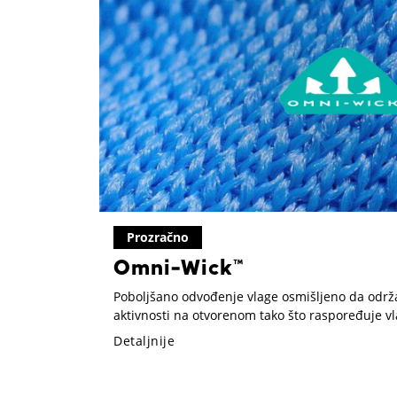
Prozračno
Omni-Wick™
Poboljšano odvođenje vlage osmišljeno da održ
aktivnosti na otvorenom tako što raspoređuje vl
prijatnosti.
Detaljnije