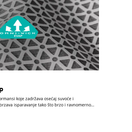
p
ormansi koje zadržava osećaj suvoće i
ubrzava isparavanje tako što brzo i ravnomerno