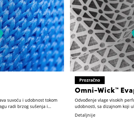
Prozračno
Omni-Wick™ Eva
ava suvoću i udobnost tokom
Odvođenje vlage visokih perf
agu radi brzog sušenja i
udobnosti, sa dizajnom koji 
raspoređuje vlagu.
Detaljnije