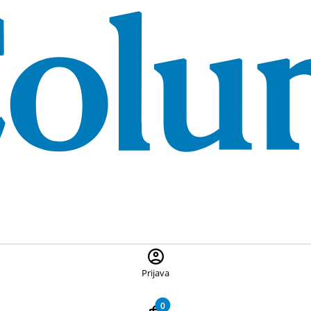
 ponuđene proizvode, pritisnite Escape za zatvaranje pretrage
Prijava
0