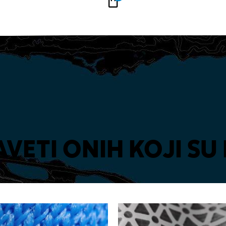
PLAĆANJE NA RATE
Kupi na 9 rata Banca Intesa karticama
VETI ONIH KOJI SU 