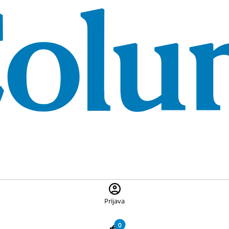
 ponuđene proizvode, pritisnite Escape za zatvaranje pretrage
Prijava
0