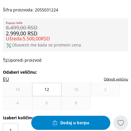
Šifra proizvoda:
2055031224
Popust 64%
8.499,00
RSD
2.999,00
RSD
Ušteda:
5.500,00
RSD
Obavesti me kada se promeni cena
Uporedi proizvod
Odaberi veličinu
:
EU
Odredi veličinu
10
12
16
2
4
6
8
Izaberi količinu
Dodaj u korpu