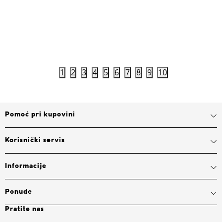
7.999,00
RSD
17.999,0
Dodaj u korpu
1
2
3
4
5
6
7
8
9
10
Pomoć pri kupovini
Korisnički servis
Informacije
Ponude
Pratite nas