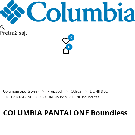
Pretraži sajt
0
0
PLAĆANJE NA RATE
Kupi na 9 rata Banca Intesa karticama
Columbia Sportswear
Proizvodi
Odeća
DONJI DEO
PANTALONE
COLUMBIA PANTALONE Boundless
COLUMBIA PANTALONE Boundless