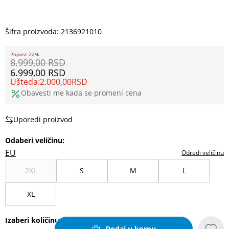
Šifra proizvoda:
2136921010
Popust 22%
8.999,00
RSD
6.999,00
RSD
Ušteda:
2.000,00
RSD
Obavesti me kada se promeni cena
Uporedi proizvod
Odaberi veličinu
:
EU
Odredi veličinu
2XL
S
M
L
XL
Izaberi količinu
Dodaj u korpu