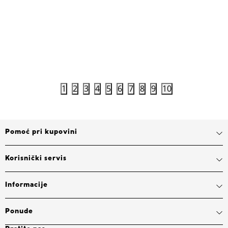
7.999,00
RSD
17.999,0
Dodaj u korpu
1
2
3
4
5
6
7
8
9
10
Pomoć pri kupovini
Korisnički servis
Informacije
Ponude