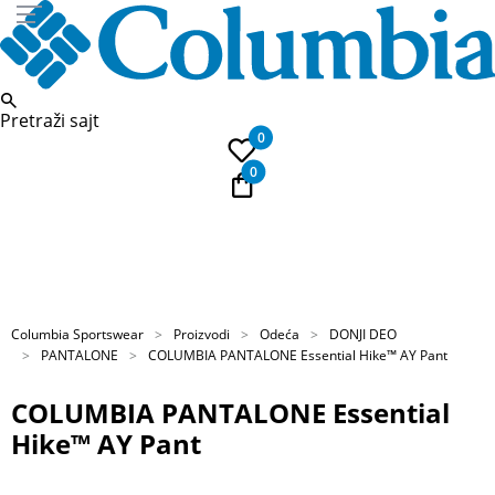
Pretraži sajt
0
0
PLAĆANJE NA RATE
Kupi na 9 rata Banca Intesa karticama
Columbia Sportswear
Proizvodi
Odeća
DONJI DEO
PANTALONE
COLUMBIA PANTALONE Essential Hike™ AY Pant
COLUMBIA PANTALONE Essential
Hike™ AY Pant