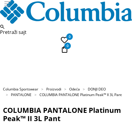
Pretraži sajt
0
0
PLAĆANJE NA RATE
Kupi na 9 rata Banca Intesa karticama
Columbia Sportswear
Proizvodi
Odeća
DONJI DEO
PANTALONE
COLUMBIA PANTALONE Platinum Peak™ II 3L Pant
COLUMBIA PANTALONE Platinum
Peak™ II 3L Pant