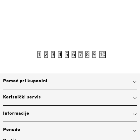
7.999,00
RSD
17.999,0
Dodaj u korpu
1
2
3
4
5
6
7
8
9
10
Pomoć pri kupovini
Korisnički servis
Informacije
Ponude