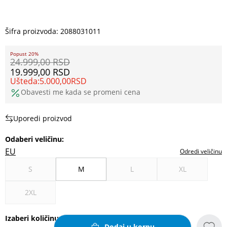
Šifra proizvoda:
2088031011
Popust 20%
24.999,00
RSD
19.999,00
RSD
Ušteda:
5.000,00
RSD
Obavesti me kada se promeni cena
Uporedi proizvod
Odaberi veličinu
:
EU
Odredi veličinu
S
M
L
XL
2XL
Izaberi količinu
Dodaj u korpu