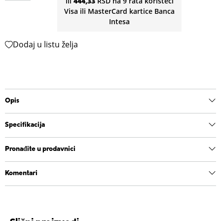
ili
444,33
RSD na 9 rata koristeći
Visa ili MasterCard kartice Banca
Intesa
Dodaj u listu želja
Opis
Specifikacija
Pronađite u prodavnici
Komentari