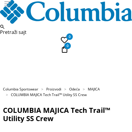
Pretraži sajt
0
0
PLAĆANJE NA RATE
Kupi na 9 rata Banca Intesa karticama
Columbia Sportswear
Proizvodi
Odeća
MAJICA
COLUMBIA MAJICA Tech Trail™ Utility SS Crew
COLUMBIA MAJICA Tech Trail™
Utility SS Crew