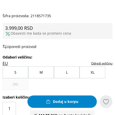
Šifra proizvoda:
2118571735
3.999,00
RSD
Obavesti me kada se promeni cena
Uporedi proizvod
Odaberi veličinu
:
EU
Odredi veličinu
S
M
L
XL
2XL
Izaberi količinu
Dodaj u korpu