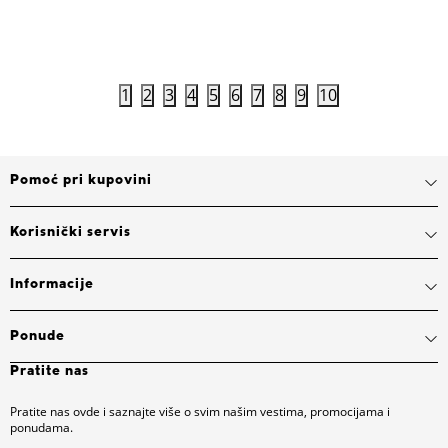
Dodaj u korpu
1
2
3
4
5
6
7
8
9
10
Pomoć pri kupovini
Korisnički servis
Informacije
Ponude
Pratite nas
Pratite nas ovde i saznajte više o svim našim vestima, promocijama i
ponudama.