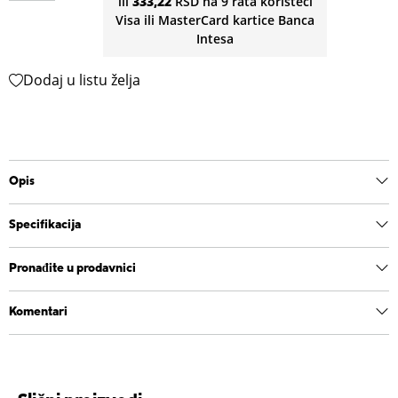
ili
333,22
RSD na 9 rata koristeći
Visa ili MasterCard kartice Banca
Intesa
Dodaj u listu želja
Opis
Specifikacija
Pronađite u prodavnici
Komentari