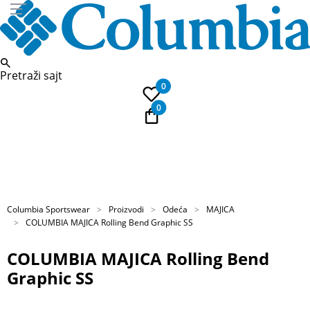
Pretraži sajt
0
0
PLAĆANJE NA RATE
Kupi na 9 rata Banca Intesa karticama
Columbia Sportswear
Proizvodi
Odeća
MAJICA
COLUMBIA MAJICA Rolling Bend Graphic SS
COLUMBIA MAJICA Rolling Bend
Graphic SS