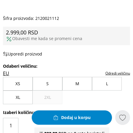
Šifra proizvoda:
2120021112
2.999,00
RSD
Obavesti me kada se promeni cena
Uporedi proizvod
Odaberi veličinu
:
EU
Odredi veličinu
XS
S
M
L
XL
2XL
Izaberi količinu
Dodaj u korpu