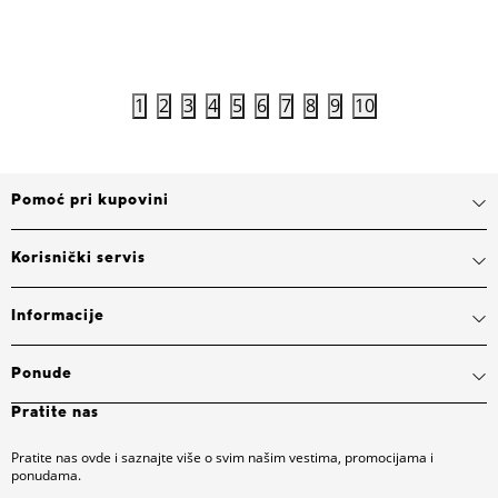
Dodaj u korpu
1
2
3
4
5
6
7
8
9
10
Pomoć pri kupovini
Korisnički servis
Informacije
Ponude
Pratite nas
Pratite nas ovde i saznajte više o svim našim vestima, promocijama i
ponudama.