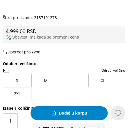
Šifra proizvoda:
2157191278
4.999,00
RSD
Obavesti me kada se promeni cena
Uporedi proizvod
Odaberi veličinu
:
EU
Odredi veličinu
S
M
L
XL
2XL
Izaberi količinu
Dodaj u korpu