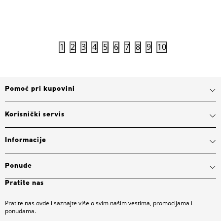
Dodaj u korpu
1
2
3
4
5
6
7
8
9
10
Pomoć pri kupovini
Korisnički servis
Informacije
Ponude
Pratite nas
Pratite nas ovde i saznajte više o svim našim vestima, promocijama i
ponudama.