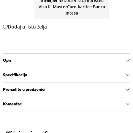
ili
555,44
RSD na 9 rata koristeći
Visa ili MasterCard kartice Banca
Intesa
Dodaj u listu želja
Opis
Specifikacija
Pronađite u prodavnici
Komentari