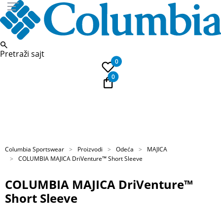
Pretraži sajt
0
0
PLAĆANJE NA RATE
Kupi na 9 rata Banca Intesa karticama
Columbia Sportswear
Proizvodi
Odeća
MAJICA
COLUMBIA MAJICA DriVenture™ Short Sleeve
COLUMBIA MAJICA DriVenture™
Short Sleeve