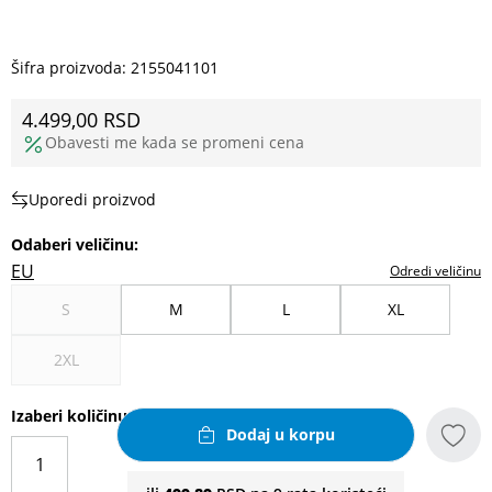
Šifra proizvoda:
2155041101
4.499,00
RSD
Obavesti me kada se promeni cena
Uporedi proizvod
Odaberi veličinu
:
EU
Odredi veličinu
S
M
L
XL
2XL
Izaberi količinu
Dodaj u korpu