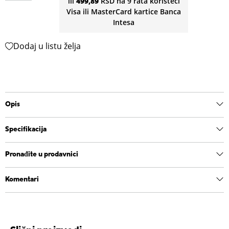
ili
499,89
RSD na 9 rata koristeći
Visa ili MasterCard kartice Banca
Intesa
Dodaj u listu želja
Opis
Specifikacija
Pronađite u prodavnici
Komentari