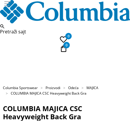
Pretraži sajt
0
0
PLAĆANJE NA RATE
Kupi na 9 rata Banca Intesa karticama
Columbia Sportswear
Proizvodi
Odeća
MAJICA
COLUMBIA MAJICA CSC Heavyweight Back Gra
COLUMBIA MAJICA CSC
Heavyweight Back Gra