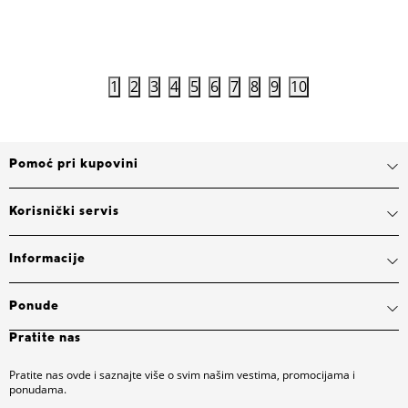
Dodaj u korpu
1
2
3
4
5
6
7
8
9
10
Pomoć pri kupovini
Korisnički servis
Informacije
Ponude
Pratite nas
Pratite nas ovde i saznajte više o svim našim vestima, promocijama i
ponudama.