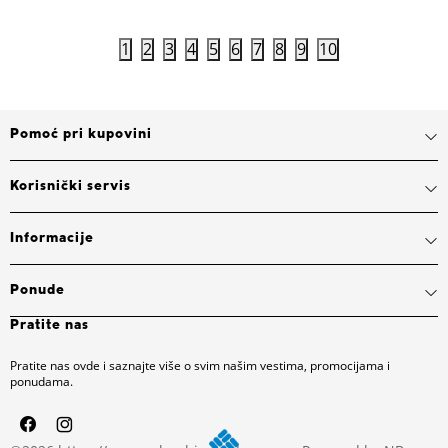
1
2
3
4
5
6
7
8
9
10
Pomoć pri kupovini
Korisnički servis
Informacije
Ponude
Pratite nas
Pratite nas ovde i saznajte više o svim našim vestima, promocijama i
ponudama.