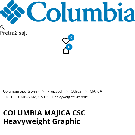
Pretraži sajt
0
0
PLAĆANJE NA RATE
Kupi na 9 rata Banca Intesa karticama
Columbia Sportswear
Proizvodi
Odeća
MAJICA
COLUMBIA MAJICA CSC Heavyweight Graphic
COLUMBIA MAJICA CSC
Heavyweight Graphic