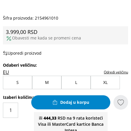
Šifra proizvoda:
2154961010
3.999,00
RSD
Obavesti me kada se promeni cena
Uporedi proizvod
Odaberi veličinu
:
EU
Odredi veličinu
S
M
L
XL
Izaberi količinu
Dodaj u korpu
ili
444,33
RSD na 9 rata koristeći
Visa ili MasterCard kartice Banca
Intesa