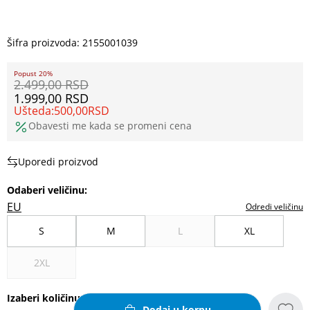
Šifra proizvoda:
2155001039
Popust 20%
2.499,00
RSD
1.999,00
RSD
Ušteda:
500,00
RSD
Obavesti me kada se promeni cena
Uporedi proizvod
Odaberi veličinu
:
EU
Odredi veličinu
S
M
L
XL
2XL
Izaberi količinu
Dodaj u korpu