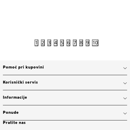
3.999,00
RSD
3.999,00
Dodaj u korpu
1
2
3
4
5
6
7
8
9
10
Pomoć pri kupovini
Korisnički servis
Informacije
Ponude
Pratite nas