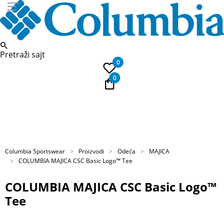
Pretraži sajt
0
0
PLAĆANJE NA RATE
Kupi na 9 rata Banca Intesa karticama
Columbia Sportswear
Proizvodi
Odeća
MAJICA
COLUMBIA MAJICA CSC Basic Logo™ Tee
COLUMBIA MAJICA CSC Basic Logo™
Tee