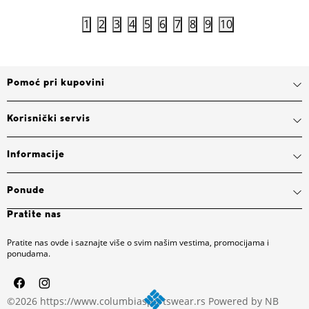
1
2
3
4
5
6
7
8
9
10
Pomoć pri kupovini
Korisnički servis
Informacije
Ponude
Pratite nas
Pratite nas ovde i saznajte više o svim našim vestima, promocijama i
ponudama.
©2026
https://www.columbiasportswear.rs
Powered by
NB