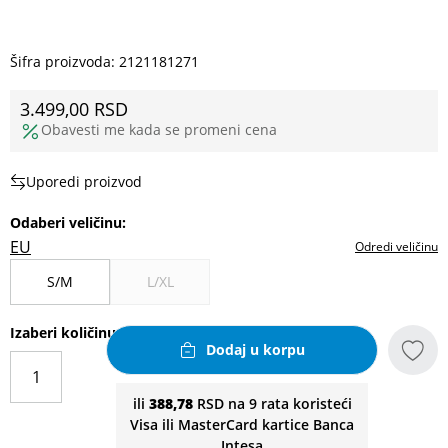
Šifra proizvoda:
2121181271
3.499,00
RSD
Obavesti me kada se promeni cena
Uporedi proizvod
Odaberi veličinu
:
EU
Odredi veličinu
S/M
L/XL
Izaberi količinu
Dodaj u korpu
ili
388,78
RSD na 9 rata koristeći
Visa ili MasterCard kartice Banca
Intesa