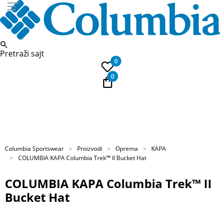
Pretraži sajt
0
0
PLAĆANJE NA RATE
Kupi na 9 rata Banca Intesa karticama
Columbia Sportswear
Proizvodi
Oprema
KAPA
COLUMBIA KAPA Columbia Trek™ II Bucket Hat
COLUMBIA KAPA Columbia Trek™ II
Bucket Hat