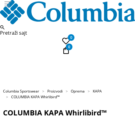
Pretraži sajt
0
0
PLAĆANJE NA RATE
Kupi na 9 rata Banca Intesa karticama
Columbia Sportswear
Proizvodi
Oprema
KAPA
COLUMBIA KAPA Whirlibird™
COLUMBIA KAPA Whirlibird™