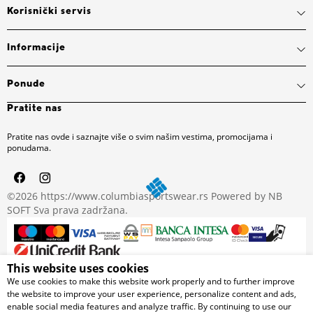
Korisnički servis
Informacije
Ponude
Pratite nas
Pratite nas ovde i saznajte više o svim našim vestima, promocijama i
ponudama.
©2026
https://www.columbiasportswear.rs
Powered by
NB
SOFT
Sva prava zadržana.
This website uses cookies
Nastojimo da budemo što precizniji u opisu proizvoda, prikazu
We use cookies to make this website work properly and to further improve
slika i samih cena, ali ne možemo garantovati da su sve
the website to improve your user experience, personalize content and ads,
informacije kompletne i bez grešaka. Svi artikli prikazani na
enable social media features and analyze traffic. By continuing to use our