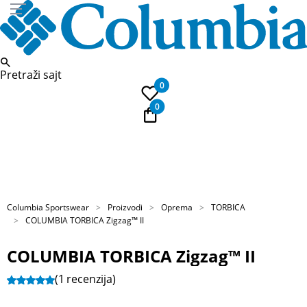
Pretraži sajt
0
0
PLAĆANJE NA RATE
Kupi na 9 rata Banca Intesa karticama
Columbia Sportswear
Proizvodi
Oprema
TORBICA
COLUMBIA TORBICA Zigzag™ II
COLUMBIA TORBICA Zigzag™ II
(1
recenzija
)