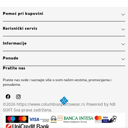
Pomoć pri kupovini
Korisnički servis
Informacije
Ponude
Pratite nas
Pratite nas ovde i saznajte više o svim našim vestima, promocijama i
ponudama.
©2026
https://www.columbiasportswear.rs
Powered by
NB
SOFT
Sva prava zadržana.