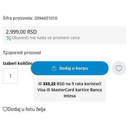
Šifra proizvoda:
2094431010
2.999,00
RSD
Obavesti me kada se promeni cena
Uporedi proizvod
Izaberi količinu
Dodaj u korpu
ili
333,22
RSD na 9 rata koristeći
Visa ili MasterCard kartice Banca
Intesa
Dodaj u listu želja