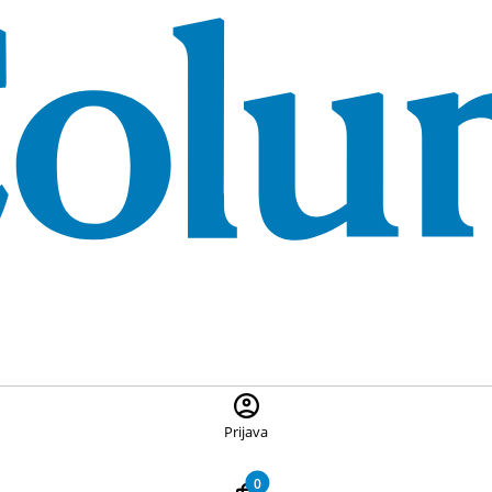
 ponuđene proizvode, pritisnite Escape za zatvaranje pretrage
Prijava
0