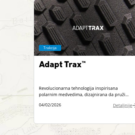
Trakcija
Adapt Trax™
Revolucionarna tehnologija inspirisana
polarnim medvedima, dizajnirana da pruži
izuzetnu trakciju pomoću hibridnog spoljnog
04/02/2026
Detaljnije
đona od gume sa specijalnim vlaknima za
poboljšano prianjanje na ledu i snegu.