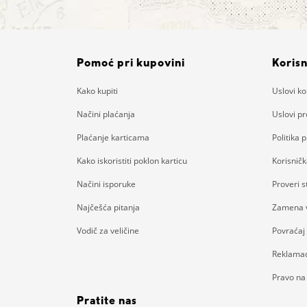
Pomoć pri kupovini
Korisn
Kako kupiti
Uslovi ko
Načini plaćanja
Uslovi p
Plaćanje karticama
Politika p
Kako iskoristiti poklon karticu
Korisnič
Načini isporuke
Proveri 
Najčešća pitanja
Zamena v
Vodič za veličine
Povraćaj
Reklamac
Pravo na
Pratite nas