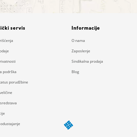
ički servis
Informacije
rišćenja
O nama
rodaje
Zaposlenje
rivatnosti
Sindikalna prodaja
ka podrška
Blog
status porudžbine
eličine
 sredstava
ije
 odustajanje