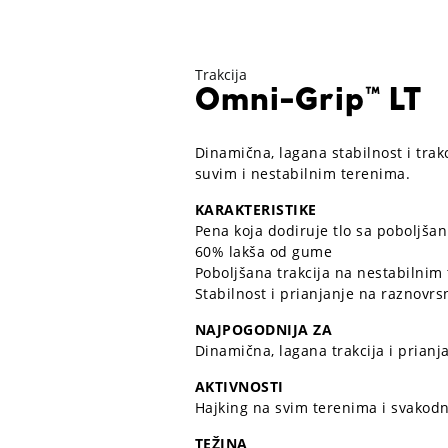
Trakcija
Omni-Grip™ LT
Dinamična, lagana stabilnost i trak
suvim i nestabilnim terenima.
KARAKTERISTIKE
Pena koja dodiruje tlo sa poboljšan
60% lakša od gume
Poboljšana trakcija na nestabilnim
Stabilnost i prianjanje na raznov
NAJPOGODNIJA ZA
Dinamična, lagana trakcija i prian
AKTIVNOSTI
Hajking na svim terenima i svakodn
TEŽINA