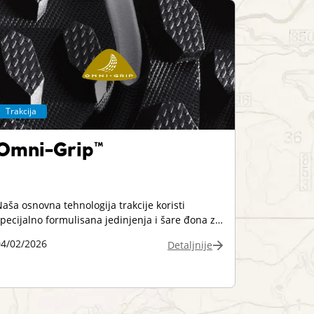
Trakcija
Omni-Grip™
aša osnovna tehnologija trakcije koristi
pecijalno formulisana jedinjenja i šare đona za
tabilnost i prianjanje na različitim terenima,
04/02/2026
Detaljnije
ako u vlažnim, tako i u suvim uslovima.