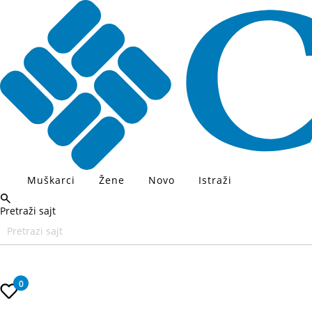
Muškarci
Žene
Novo
Istraži
Pretraži sajt
Unesite željeni pojam za pretragu, koristite Tab za navigaciju kroz
0