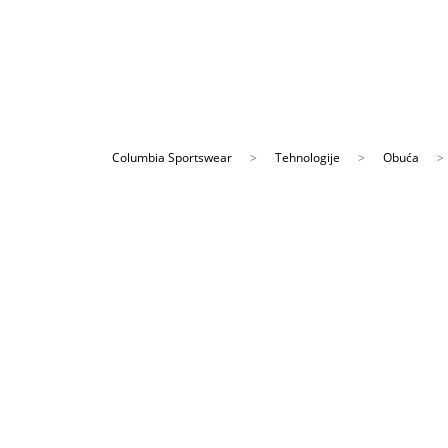
ĆANJE NA RATE
a 9 rata Banca Intesa karticama
Columbia Sportswear
Tehnologije
Obuća