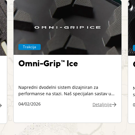
Trakcija
Omni-Grip™ Ice
Napredni dvodelni sistem dizajniran za
N
performanse na stazi. Naš specijalan sastav u
s
kombinaciji sa posebno dizajniranom šarom
s
04/02/2026
Detaljnije
đona omogućava bolju trakciju u vlažnim i
k
suvim uslovima.