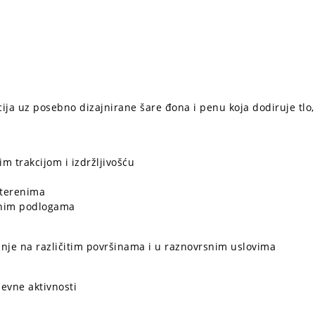
cija uz posebno dizajnirane šare đona i penu koja dodiruje tlo,
im trakcijom i izdržljivošću
 terenima
rsnim podlogama
janje na različitim površinama i u raznovrsnim uslovima
evne aktivnosti