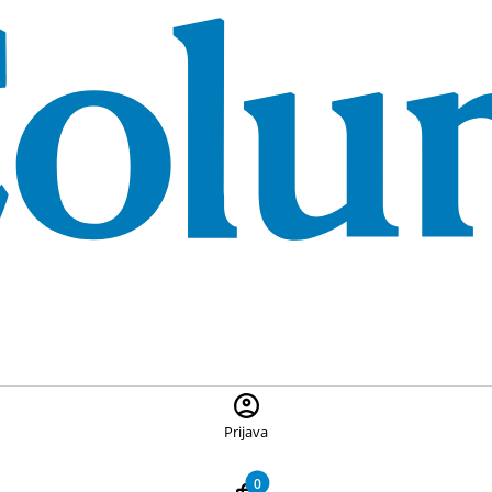
 ponuđene proizvode, pritisnite Escape za zatvaranje pretrage
Prijava
0