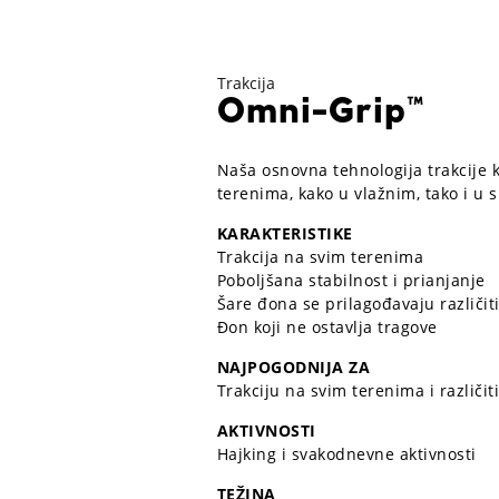
Trakcija
Omni-Grip™
Naša osnovna tehnologija trakcije ko
terenima, kako u vlažnim, tako i u 
KARAKTERISTIKE
Trakcija na svim terenima
Poboljšana stabilnost i prianjanje
Šare đona se prilagođavaju različ
Đon koji ne ostavlja tragove
NAJPOGODNIJA ZA
Trakciju na svim terenima i različi
AKTIVNOSTI
Hajking i svakodnevne aktivnosti
TEŽINA