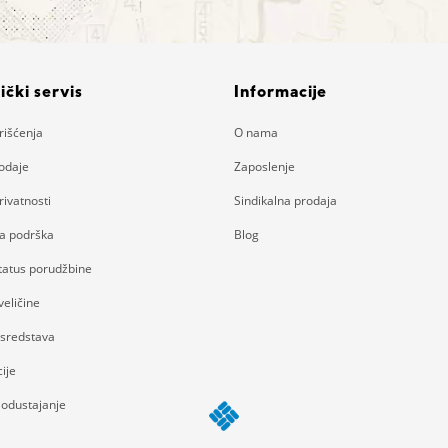
ički servis
Informacije
rišćenja
O nama
rodaje
Zaposlenje
rivatnosti
Sindikalna prodaja
ka podrška
Blog
status porudžbine
eličine
 sredstava
ije
 odustajanje