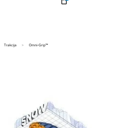
PLAĆANJE NA RATE
Kupi na 9 rata Banca Intesa karticama
Trakcija
Omni-Grip™