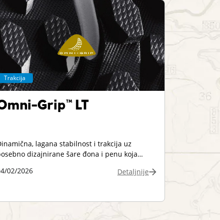
Trakcija
Omni-Grip™ LT
inamična, lagana stabilnost i trakcija uz
osebno dizajnirane šare đona i penu koja
odiruje tlo, za poboljšanu trakciju na vlažnim,
04/02/2026
Detaljnije
uvim i nestabilnim terenima.