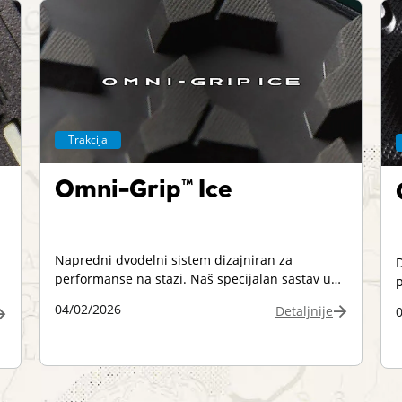
Trakcija
Omni-Grip™ Ice
Napredni dvodelni sistem dizajniran za
D
performanse na stazi. Naš specijalan sastav u
p
kombinaciji sa posebno dizajniranom šarom
d
04/02/2026
Detaljnije
đona omogućava bolju trakciju u vlažnim i
s
suvim uslovima.