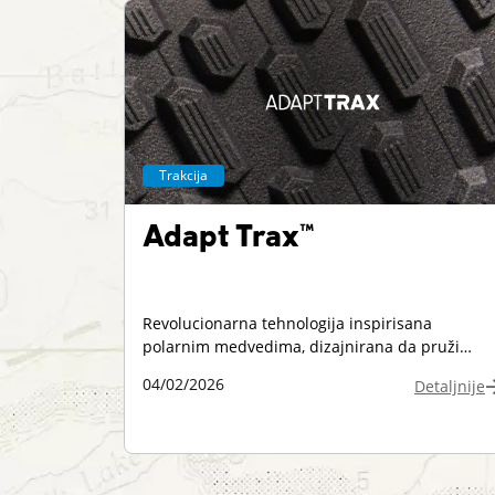
Trakcija
Adapt Trax™
Revolucionarna tehnologija inspirisana
polarnim medvedima, dizajnirana da pruži
izuzetnu trakciju pomoću hibridnog spoljnog
04/02/2026
Detaljnije
đona od gume sa specijalnim vlaknima za
poboljšano prianjanje na ledu i snegu.