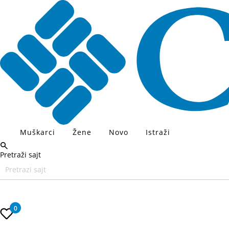
Muškarci
Žene
Novo
Istraži
Pretraži sajt
Unesite željeni pojam za pretragu, koristite Tab za navigaciju kroz
0