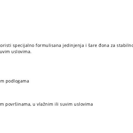
risti specijalno formulisana jedinjenja i šare đona za stabilno
suvim uslovima.
itim podlogama
tim površinama, u vlažnim ili suvim uslovima