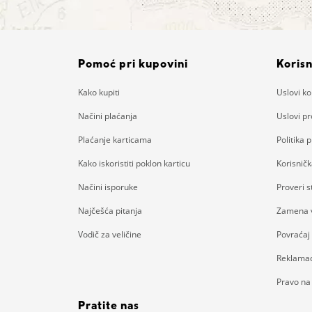
Pomoć pri kupovini
Korisn
Kako kupiti
Uslovi ko
Načini plaćanja
Uslovi p
Plaćanje karticama
Politika p
Kako iskoristiti poklon karticu
Korisnič
Načini isporuke
Proveri 
Najčešća pitanja
Zamena v
Vodič za veličine
Povraćaj
Reklamac
Pravo na
Pratite nas