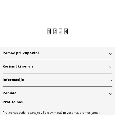
Dodaj u korpu
1
2
3
4
Pomoć pri kupovini
Korisnički servis
Informacije
Ponude
Pratite nas
Pratite nas ovde i saznajte više o svim našim vestima, promocijama i