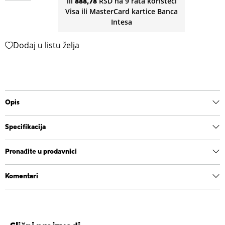
ili
888,78
RSD na 9 rata koristeći
Visa ili MasterCard kartice Banca
Intesa
Dodaj u listu želja
Opis
Specifikacija
Pronađite u prodavnici
Komentari