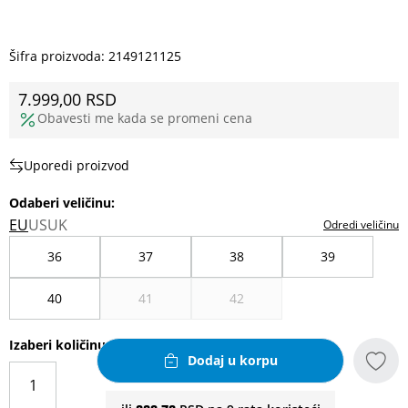
Šifra proizvoda:
2149121125
7.999,00
RSD
Obavesti me kada se promeni cena
Uporedi proizvod
Odaberi veličinu
:
EU
US
UK
Odredi veličinu
36
37
38
39
40
41
42
Izaberi količinu
Dodaj u korpu