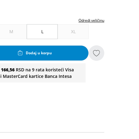
Odredi veličinu
M
L
XL
Dodaj u korpu
i
166,56
RSD na 9 rata koristeći Visa
li MasterCard kartice Banca Intesa