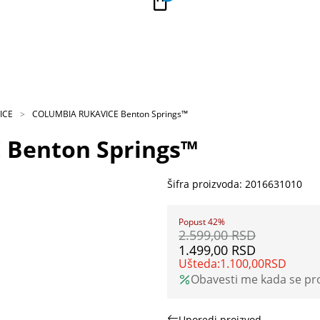
PLAĆANJE NA RATE
Kupi na 9 rata Banca Intesa karticama
ICE
COLUMBIA RUKAVICE Benton Springs™
Benton Springs™
Šifra proizvoda:
2016631010
Popust 42%
2.599,00
RSD
1.499,00
RSD
Ušteda:
1.100,00
RSD
Obavesti me kada se p
Uporedi proizvod