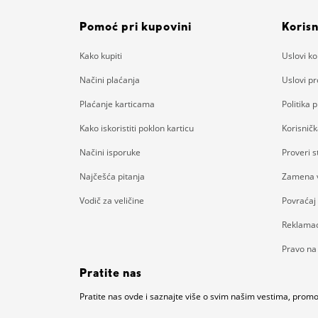
Pomoć pri kupovini
Korisn
Kako kupiti
Uslovi ko
Načini plaćanja
Uslovi p
Plaćanje karticama
Politika p
Kako iskoristiti poklon karticu
Korisnič
Načini isporuke
Proveri 
Najčešća pitanja
Zamena v
Vodič za veličine
Povraćaj
Reklamac
Pravo na
Pratite nas
Pratite nas ovde i saznajte više o svim našim vestima, pro