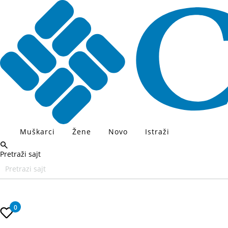
Muškarci
Žene
Novo
Istraži
Pretraži sajt
Unesite željeni pojam za pretragu, koristite Tab za navigaciju kroz
0