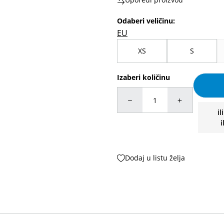
Odaberi veličinu
:
EU
XS
S
Izaberi količinu
il
i
Dodaj u listu želja