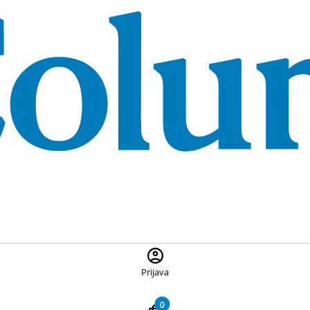
 ponuđene proizvode, pritisnite Escape za zatvaranje pretrage
Prijava
0