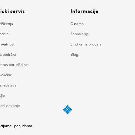
ički servis
Informacije
rišćenja
O nama
rodaje
Zaposlenje
rivatnosti
Sindikalna prodaja
ka podrška
Blog
status porudžbine
eličine
 sredstava
ije
 odustajanje
mocijama i ponudama.