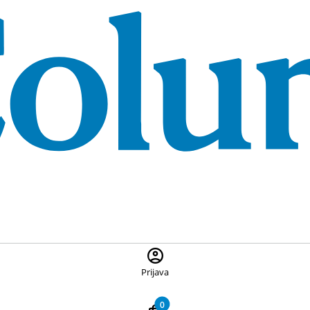
 ponuđene proizvode, pritisnite Escape za zatvaranje pretrage
Prijava
0