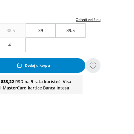
Odredi veličinu
38.5
39
39.5
41
Dodaj u korpu
i
833,22
RSD na 9 rata koristeći Visa
li MasterCard kartice Banca Intesa