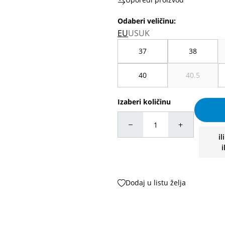
Odaberi veličinu
:
EU
US
UK
37
38
40
40.5
Izaberi količinu
il
i
Dodaj u listu želja