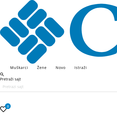
Muškarci
Žene
Novo
Istraži
Pretraži sajt
Unesite željeni pojam za pretragu, koristite Tab za navigaciju kroz
0