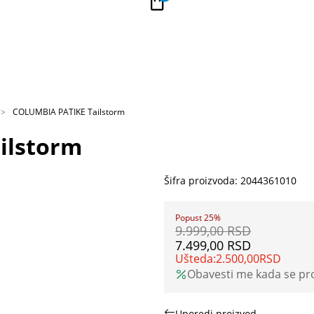
PLAĆANJE NA RATE
Kupi na 9 rata Banca Intesa karticama
COLUMBIA PATIKE Tailstorm
ilstorm
Šifra proizvoda:
2044361010
Popust 25%
9.999,00
RSD
7.499,00
RSD
Ušteda:
2.500,00
RSD
Obavesti me kada se p
Uporedi proizvod