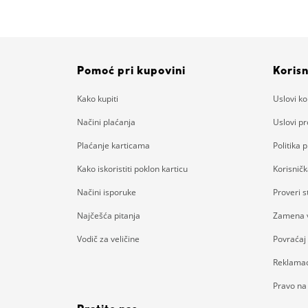
Pomoć pri kupovini
Korisn
Kako kupiti
Uslovi ko
Načini plaćanja
Uslovi p
Plaćanje karticama
Politika p
Kako iskoristiti poklon karticu
Korisnič
Načini isporuke
Proveri 
Najčešća pitanja
Zamena v
Vodič za veličine
Povraćaj
Reklamac
Pravo na