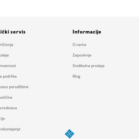
ički servis
Informacije
rišćenja
O nama
rodaje
Zaposlenje
rivatnosti
Sindikalna prodaja
ka podrška
Blog
status porudžbine
eličine
 sredstava
ije
 odustajanje