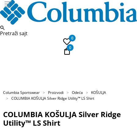
Pretraži sajt
0
0
PLAĆANJE NA RATE
Kupi na 9 rata Banca Intesa karticama
Columbia Sportswear
Proizvodi
Odeća
KOŠULJA
COLUMBIA KOŠULJA Silver Ridge Utility™ LS Shirt
COLUMBIA KOŠULJA Silver Ridge
Utility™ LS Shirt