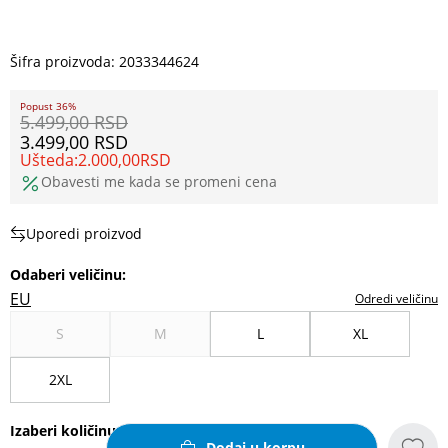
Šifra proizvoda:
2033344624
Popust 36%
5.499,00
RSD
3.499,00
RSD
Ušteda:
2.000,00
RSD
Obavesti me kada se promeni cena
Uporedi proizvod
Odaberi veličinu
:
EU
Odredi veličinu
S
M
L
XL
2XL
Izaberi količinu
Dodaj u korpu