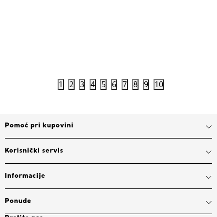
5.999,00
RSD
6.999,00
Dodaj u korpu
1
2
3
4
5
6
7
8
9
10
Pomoć pri kupovini
Korisnički servis
Informacije
Ponude