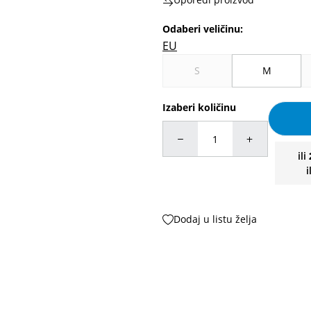
Odaberi veličinu
:
EU
S
M
Izaberi količinu
ili
i
Dodaj u listu želja