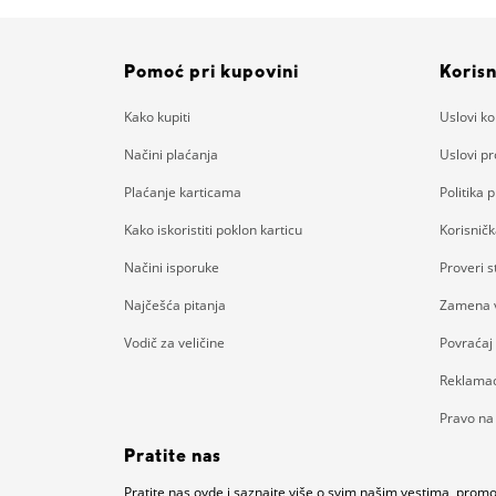
Pomoć pri kupovini
Korisn
Kako kupiti
Uslovi ko
Načini plaćanja
Uslovi p
Plaćanje karticama
Politika p
Kako iskoristiti poklon karticu
Korisnič
Načini isporuke
Proveri 
Najčešća pitanja
Zamena v
Vodič za veličine
Povraćaj
Reklamac
Pravo na
Pratite nas
Pratite nas ovde i saznajte više o svim našim vestima, pro