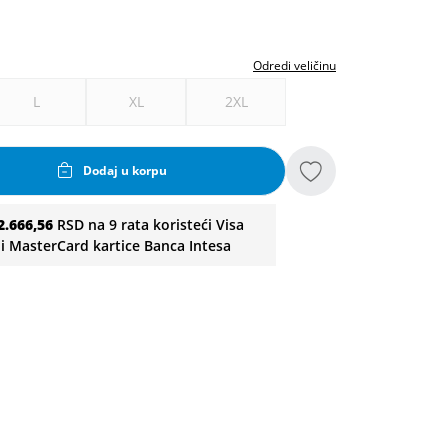
Odredi veličinu
L
XL
2XL
Dodaj u korpu
2.666,56
RSD na 9 rata koristeći Visa
li MasterCard kartice Banca Intesa