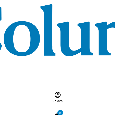
 ponuđene proizvode, pritisnite Escape za zatvaranje pretrage
Prijava
0