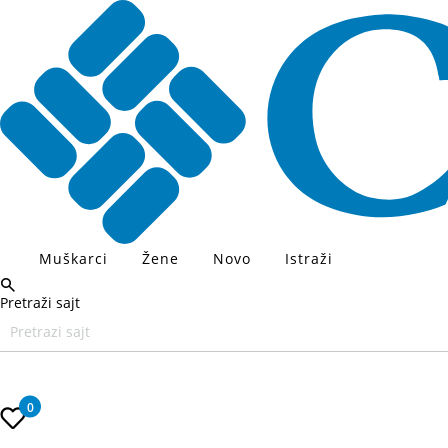
Muškarci
Žene
Novo
Istraži
Pretraži sajt
Unesite željeni pojam za pretragu, koristite Tab za navigaciju kroz
0