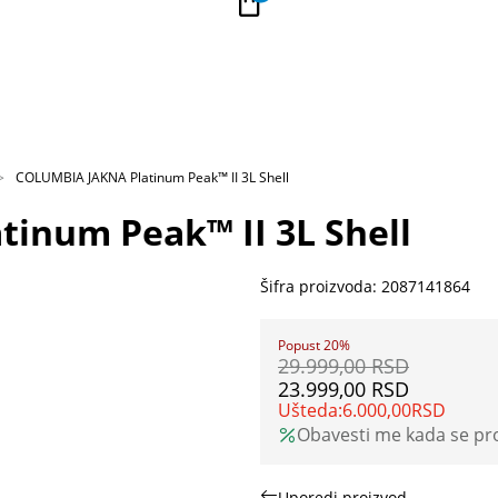
PLAĆANJE NA RATE
Kupi na 9 rata Banca Intesa karticama
COLUMBIA JAKNA Platinum Peak™ II 3L Shell
inum Peak™ II 3L Shell
Šifra proizvoda:
2087141864
Popust 20%
29.999,00
RSD
23.999,00
RSD
Ušteda:
6.000,00
RSD
Obavesti me kada se p
Uporedi proizvod