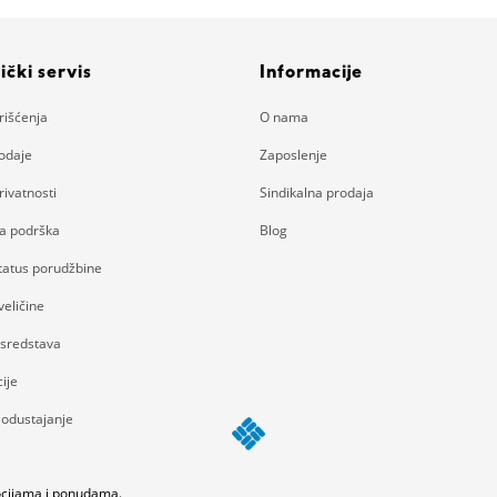
ički servis
Informacije
rišćenja
O nama
rodaje
Zaposlenje
rivatnosti
Sindikalna prodaja
ka podrška
Blog
status porudžbine
eličine
 sredstava
ije
 odustajanje
mocijama i ponudama.