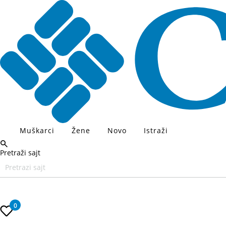
Muškarci
Žene
Novo
Istraži
Pretraži sajt
Unesite željeni pojam za pretragu, koristite Tab za navigaciju kroz
0