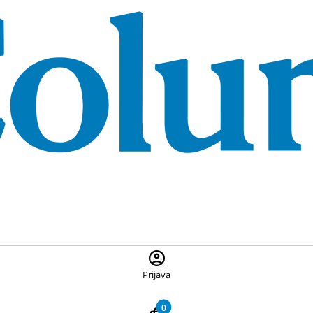
 ponuđene proizvode, pritisnite Escape za zatvaranje pretrage
Prijava
0