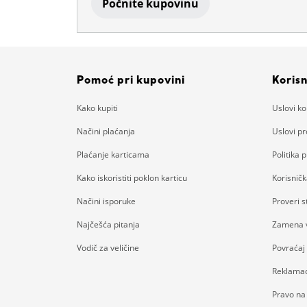
Počnite kupovinu
Pomoć pri kupovini
Korisn
Kako kupiti
Uslovi ko
Načini plaćanja
Uslovi p
Plaćanje karticama
Politika p
Kako iskoristiti poklon karticu
Korisnič
Načini isporuke
Proveri 
Najčešća pitanja
Zamena v
Vodič za veličine
Povraćaj
Reklamac
Pravo na