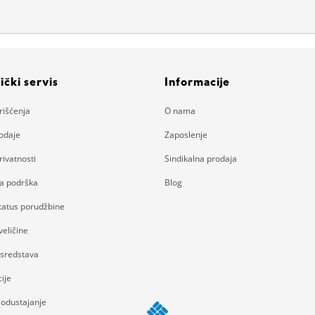
ički servis
Informacije
rišćenja
O nama
rodaje
Zaposlenje
rivatnosti
Sindikalna prodaja
ka podrška
Blog
status porudžbine
eličine
 sredstava
ije
 odustajanje