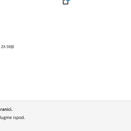
PLAĆANJE NA RATE
Kupi na 9 rata Banca Intesa karticama
ZA SKIJE
ranici.
 dugme ispod.