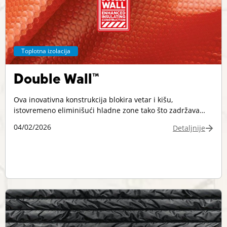
Toplotna izolacija
Double Wall™
Ova inovativna konstrukcija blokira vetar i kišu,
istovremeno eliminišući hladne zone tako što zadržava
toplotu između dvostrukog sloja tkanine.
04/02/2026
Detaljnije