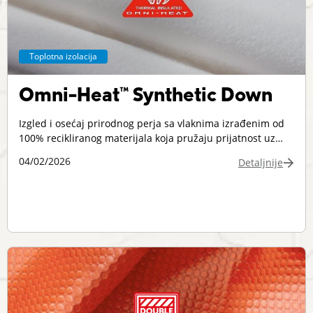
Toplotna izolacija
Omni-Heat™ Synthetic Down
Izgled i osećaj prirodnog perja sa vlaknima izrađenim od
100% recikliranog materijala koja pružaju prijatnost uz
brzo sušenje i bolje zadržavanje volumena kada su vlažna.
04/02/2026
Detaljnije