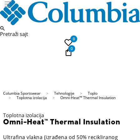
Pretraži sajt
0
0
PLAĆANJE NA RATE
Kupi na 9 rata Banca Intesa karticama
Columbia Sportswear
Tehnologije
Toplo
Toplotna izolacija
Omni-Heat™ Thermal Insulation
Toplotna izolacija
Omni-Heat™ Thermal Insulation
Ultrafinа vlakna (izrađena od 50% recikliranog