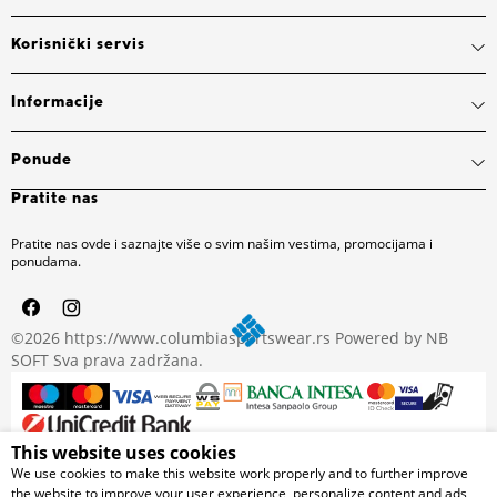
Korisnički servis
Informacije
Ponude
Pratite nas
Pratite nas ovde i saznajte više o svim našim vestima, promocijama i
ponudama.
©2026
https://www.columbiasportswear.rs
Powered by
NB
SOFT
Sva prava zadržana.
This website uses cookies
Nastojimo da budemo što precizniji u opisu proizvoda, prikazu
We use cookies to make this website work properly and to further improve
slika i samih cena, ali ne možemo garantovati da su sve
the website to improve your user experience, personalize content and ads,