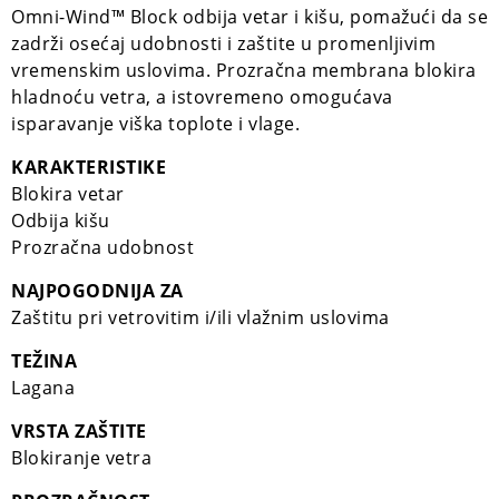
Omni-Wind™ Block odbija vetar i kišu, pomažući da se
zadrži osećaj udobnosti i zaštite u promenljivim
vremenskim uslovima. Prozračna membrana blokira
hladnoću vetra, a istovremeno omogućava
isparavanje viška toplote i vlage.
KARAKTERISTIKE
Blokira vetar
Odbija kišu
Prozračna udobnost
NAJPOGODNIJA ZA
Zaštitu pri vetrovitim i/ili vlažnim uslovima
TEŽINA
Lagana
VRSTA ZAŠTITE
Blokiranje vetra