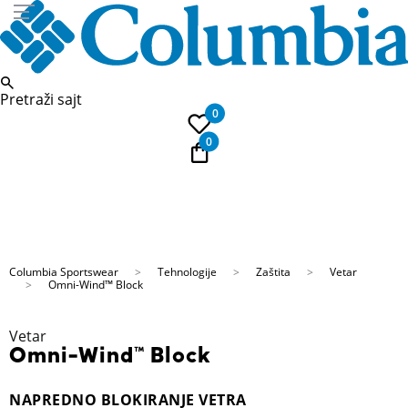
Pretraži sajt
0
0
vite nas
PLAĆAN
22 1739
Kupi na 9 rata
Columbia Sportswear
Tehnologije
Zaštita
Vetar
Omni-Wind™ Block
Vetar
Omni-Wind™ Block
NAPREDNO BLOKIRANJE VETRA