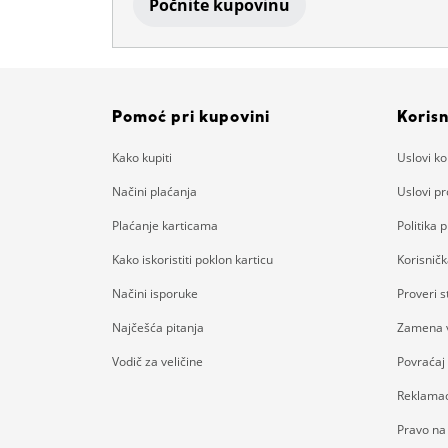
Počnite kupovinu
Pomoć pri kupovini
Korisn
Kako kupiti
Uslovi ko
Načini plaćanja
Uslovi p
Plaćanje karticama
Politika p
Kako iskoristiti poklon karticu
Korisnič
Načini isporuke
Proveri 
Najčešća pitanja
Zamena v
Vodič za veličine
Povraćaj
Reklamac
Pravo na