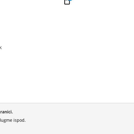
PLAĆANJE NA RATE
Kupi na 9 rata Banca Intesa karticama
K
ranici.
 dugme ispod.