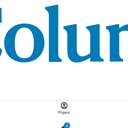
 ponuđene proizvode, pritisnite Escape za zatvaranje pretrage
Prijava
0