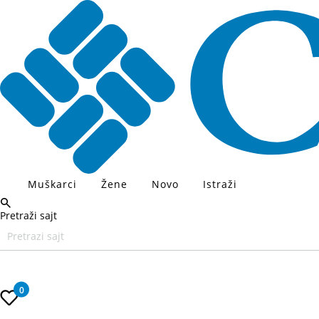
Muškarci
Žene
Novo
Istraži
Pretraži sajt
Unesite željeni pojam za pretragu, koristite Tab za navigaciju kroz
0