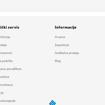
ički servis
Informacije
rišćenja
O nama
rodaje
Zaposlenje
rivatnosti
Sindikalna prodaja
ka podrška
Blog
status porudžbine
eličine
 sredstava
ije
 odustajanje