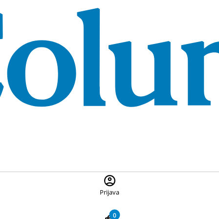
 ponuđene proizvode, pritisnite Escape za zatvaranje pretrage
Prijava
0