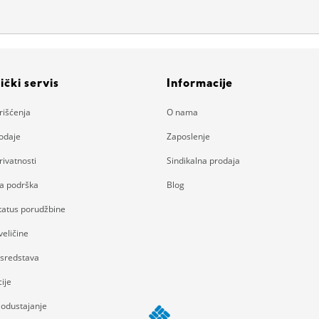
ički servis
Informacije
rišćenja
O nama
rodaje
Zaposlenje
rivatnosti
Sindikalna prodaja
ka podrška
Blog
status porudžbine
eličine
 sredstava
ije
 odustajanje