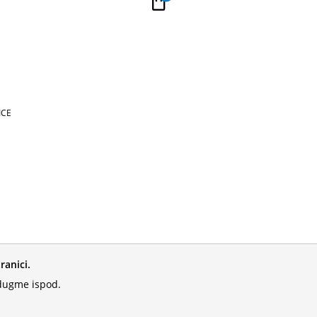
PLAĆANJE
Kupi na 9 rata Ban
ICE
ranici.
 dugme ispod.