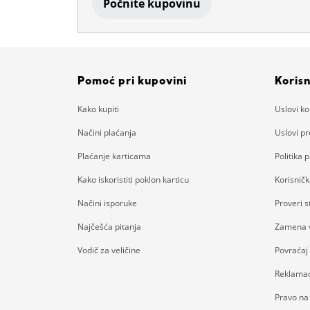
Počnite kupovinu
Pomoć pri kupovini
Korisn
Kako kupiti
Uslovi ko
Načini plaćanja
Uslovi p
Plaćanje karticama
Politika p
Kako iskoristiti poklon karticu
Korisnič
Načini isporuke
Proveri 
Najčešća pitanja
Zamena v
Vodič za veličine
Povraćaj
Reklamac
Pravo na