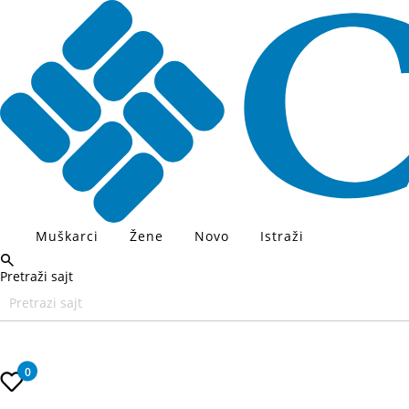
Muškarci
Žene
Novo
Istraži
Pretraži sajt
Unesite željeni pojam za pretragu, koristite Tab za navigaciju kroz
0