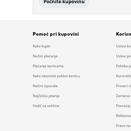
Počnite kupovinu
Pomoć pri kupovini
Korisn
Kako kupiti
Uslovi ko
Načini plaćanja
Uslovi p
Plaćanje karticama
Politika p
Kako iskoristiti poklon karticu
Korisnič
Načini isporuke
Proveri 
Najčešća pitanja
Zamena v
Vodič za veličine
Povraćaj
Reklamac
Pravo na