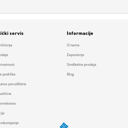
ički servis
Informacije
rišćenja
O nama
rodaje
Zaposlenje
rivatnosti
Sindikalna prodaja
ka podrška
Blog
status porudžbine
eličine
 sredstava
ije
 odustajanje