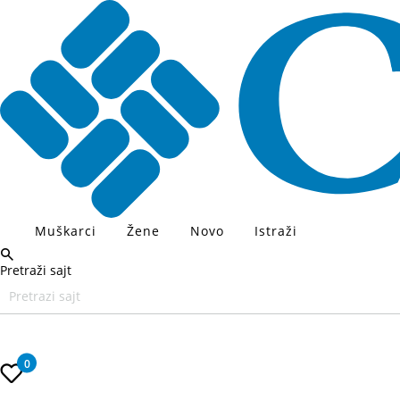
Muškarci
Žene
Novo
Istraži
Pretraži sajt
Unesite željeni pojam za pretragu, koristite Tab za navigaciju kroz
0