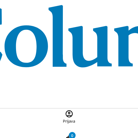
 ponuđene proizvode, pritisnite Escape za zatvaranje pretrage
Prijava
0