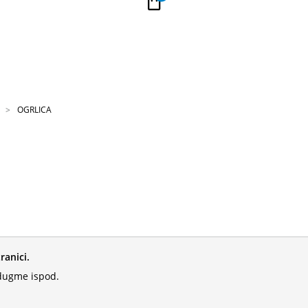
PLAĆANJE NA RATE
Kupi na 9 rata Banca Intesa karticama
OGRLICA
ranici.
 dugme ispod.