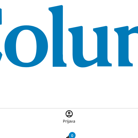
 ponuđene proizvode, pritisnite Escape za zatvaranje pretrage
Prijava
0