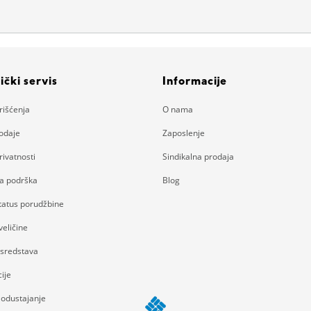
ički servis
Informacije
rišćenja
O nama
rodaje
Zaposlenje
rivatnosti
Sindikalna prodaja
ka podrška
Blog
status porudžbine
eličine
 sredstava
ije
 odustajanje