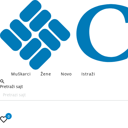
Muškarci
Žene
Novo
Istraži
Pretraži sajt
Unesite željeni pojam za pretragu, koristite Tab za navigaciju kroz
0