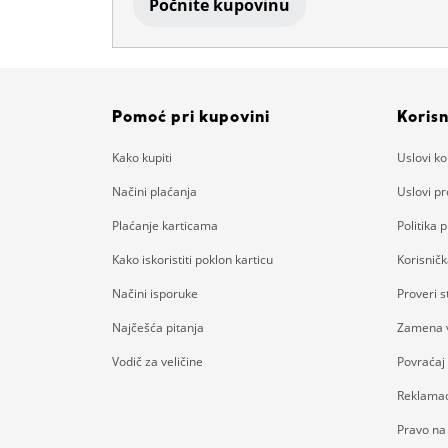
Počnite kupovinu
Pomoć pri kupovini
Korisn
Kako kupiti
Uslovi ko
Načini plaćanja
Uslovi p
Plaćanje karticama
Politika p
Kako iskoristiti poklon karticu
Korisnič
Načini isporuke
Proveri 
Najčešća pitanja
Zamena v
Vodič za veličine
Povraćaj
Reklamac
Pravo na