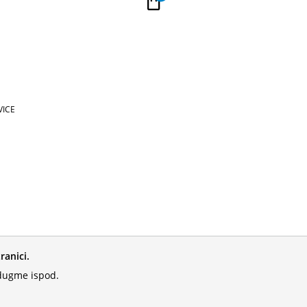
PLAĆANJE NA RATE
Kupi na 9 rata Banca Intesa karticama
ICE
ranici.
 dugme ispod.