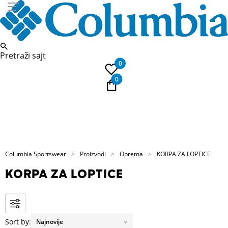
Pretraži sajt
0
0
PLAĆANJE NA RATE
Kupi na 9 rata Banca Intesa karticama
Columbia Sportswear
Proizvodi
Oprema
KORPA ZA LOPTICE
KORPA ZA LOPTICE
Sort by: