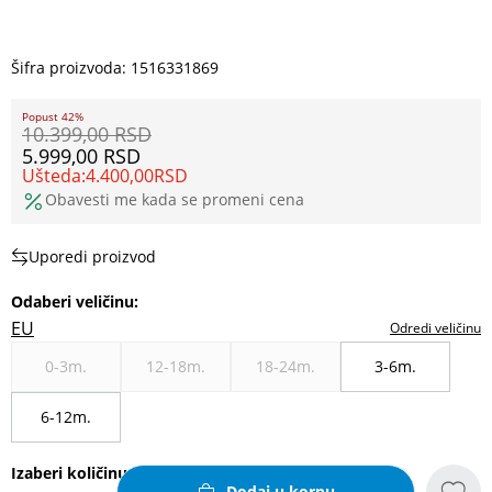
Šifra proizvoda:
1516331869
Popust 42%
10.399,00
RSD
5.999,00
RSD
Ušteda:
4.400,00
RSD
Obavesti me kada se promeni cena
Uporedi proizvod
Odaberi veličinu
:
EU
Odredi veličinu
0-3m.
12-18m.
18-24m.
3-6m.
6-12m.
Izaberi količinu
Dodaj u korpu