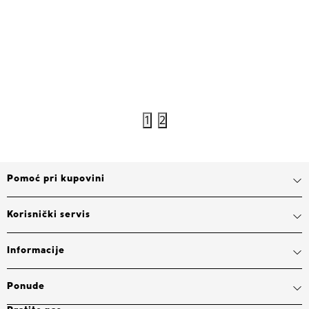
6.999,00
RSD
7.999,00
12.999,00
RSD
12.999,0
Popust 46%
Popust 38%
Dodaj u korpu
1
2
Pomoć pri kupovini
Korisnički servis
Informacije
Ponude