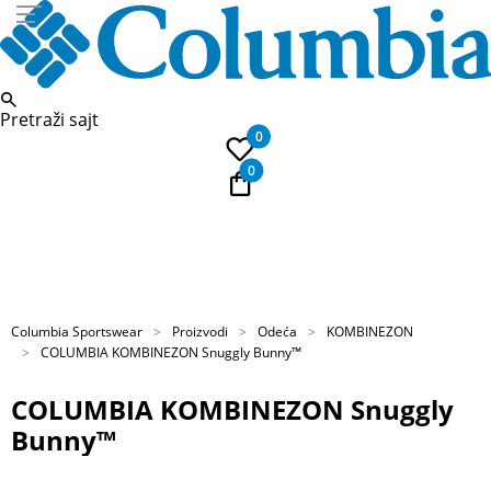
Pretraži sajt
0
0
PLAĆANJE NA RATE
Kupi na 9 rata Banca Intesa karticama
Columbia Sportswear
Proizvodi
Odeća
KOMBINEZON
COLUMBIA KOMBINEZON Snuggly Bunny™
COLUMBIA KOMBINEZON Snuggly
Bunny™