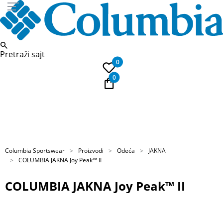
Pretraži sajt
0
0
PLAĆANJE NA RATE
Kupi na 9 rata Banca Intesa karticama
Columbia Sportswear
Proizvodi
Odeća
JAKNA
COLUMBIA JAKNA Joy Peak™ II
COLUMBIA JAKNA Joy Peak™ II