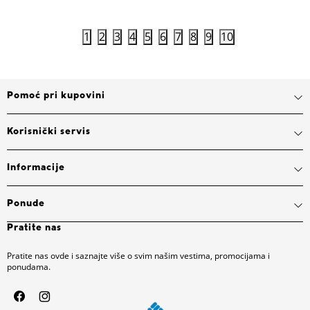
1
2
3
4
5
6
7
8
9
10
Pomoć pri kupovini
Korisnički servis
Informacije
Ponude
Pratite nas
Pratite nas ovde i saznajte više o svim našim vestima, promocijama i
ponudama.