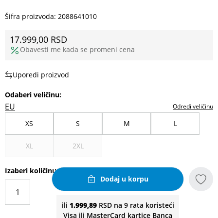
Šifra proizvoda:
2088641010
17.999,00
RSD
Obavesti me kada se promeni cena
Uporedi proizvod
Odaberi veličinu
:
EU
Odredi veličinu
XS
S
M
L
XL
2XL
Izaberi količinu
Dodaj u korpu
ili
1.999,89
RSD na 9 rata koristeći
Visa ili MasterCard kartice Banca