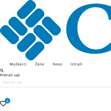
Muškarci
Žene
Novo
Istraži
Pretraži sajt
Unesite željeni pojam za pretragu, koristite Tab za navigaciju kroz
0