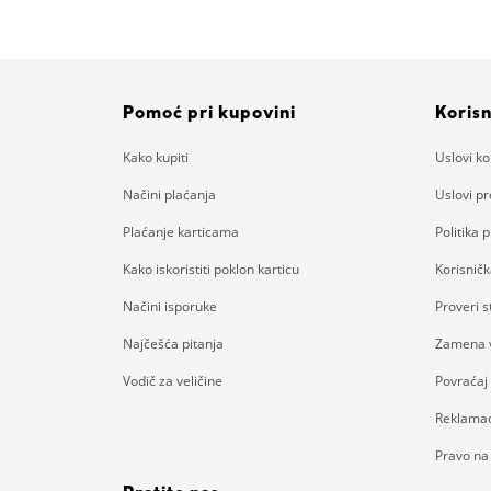
Pomoć pri kupovini
Korisn
Kako kupiti
Uslovi ko
Načini plaćanja
Uslovi p
Plaćanje karticama
Politika p
Kako iskoristiti poklon karticu
Korisnič
Načini isporuke
Proveri 
Najčešća pitanja
Zamena v
Vodič za veličine
Povraćaj
Reklamac
Pravo na