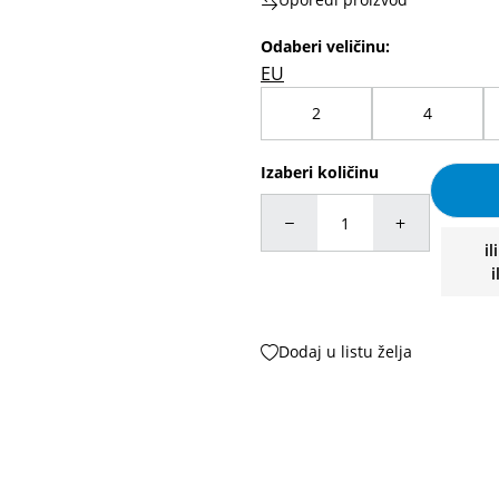
Odaberi veličinu
:
EU
2
4
Izaberi količinu
il
i
Dodaj u listu želja