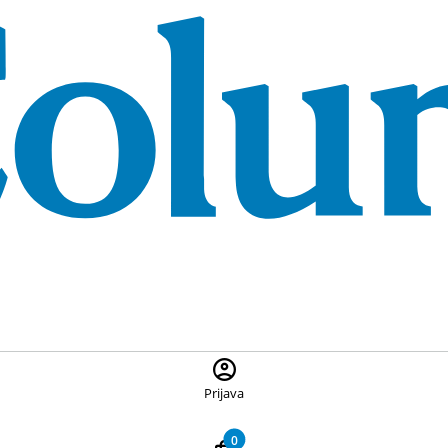
 ponuđene proizvode, pritisnite Escape za zatvaranje pretrage
Prijava
0