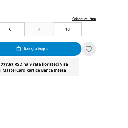
Odredi veličinu
6
8
10
Dodaj u korpu
i
777,67
RSD na 9 rata koristeći Visa
li MasterCard kartice Banca Intesa