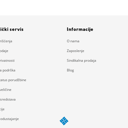
ički servis
Informacije
rišćenja
O nama
rodaje
Zaposlenje
rivatnosti
Sindikalna prodaja
ka podrška
Blog
status porudžbine
eličine
 sredstava
ije
 odustajanje