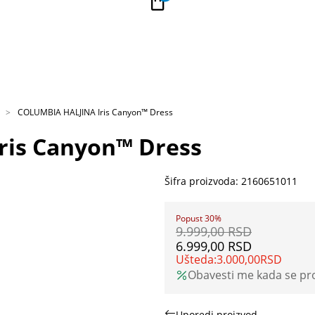
PLAĆANJE NA RATE
Kupi na 9 rata Banca Intesa karticama
COLUMBIA HALJINA Iris Canyon™ Dress
ris Canyon™ Dress
Šifra proizvoda:
2160651011
Popust 30%
9.999,00
RSD
6.999,00
RSD
Ušteda:
3.000,00
RSD
Obavesti me kada se p
Uporedi proizvod