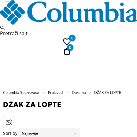
Pretraži sajt
0
0
Pozovite nas
PL
011 422 1739
Kup
Columbia Sportswear
Proizvodi
Oprema
DŽAK ZA LOPTE
DŽAK ZA LOPTE
Sort by: