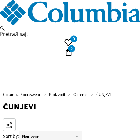
Pretraži sajt
0
0
Pozovite nas
PL
011 422 1739
Kup
Columbia Sportswear
Proizvodi
Oprema
ČUNJEVI
ČUNJEVI
Sort by: