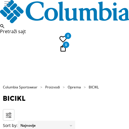
Pretraži sajt
0
0
PLAĆANJE NA RATE
Kupi na 9 rata Banca Intesa karticama
Columbia Sportswear
Proizvodi
Oprema
BICIKL
BICIKL
Sort by: