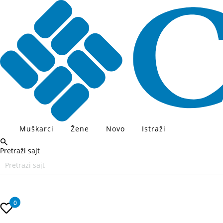
Muškarci
Žene
Novo
Istraži
Pretraži sajt
Unesite željeni pojam za pretragu, koristite Tab za navigaciju kroz
0