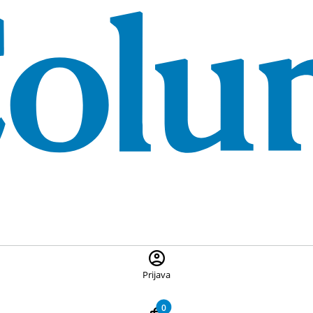
 ponuđene proizvode, pritisnite Escape za zatvaranje pretrage
Prijava
0