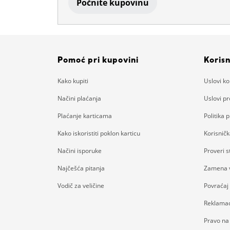
Počnite kupovinu
Pomoć pri kupovini
Korisn
Kako kupiti
Uslovi ko
Načini plaćanja
Uslovi p
Plaćanje karticama
Politika p
Kako iskoristiti poklon karticu
Korisnič
Načini isporuke
Proveri 
Najčešća pitanja
Zamena v
Vodič za veličine
Povraćaj
Reklamac
Pravo na