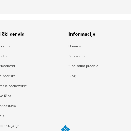
ički servis
Informacije
rišćenja
O nama
rodaje
Zaposlenje
rivatnosti
Sindikalna prodaja
ka podrška
Blog
status porudžbine
eličine
 sredstava
ije
 odustajanje