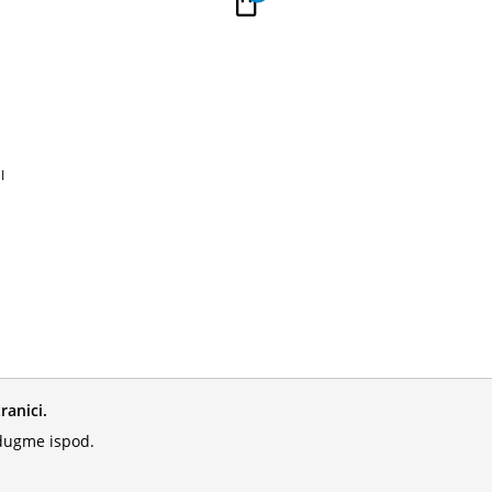
PLAĆANJE NA RATE
Kupi na 9 rata Banca Intesa karticama
I
ranici.
 dugme ispod.