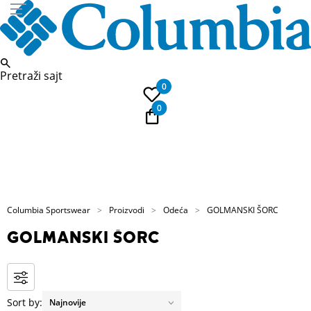
Pretraži sajt
0
0
Pozovite nas
PL
011 422 1739
Kup
Columbia Sportswear
Proizvodi
Odeća
GOLMANSKI ŠORC
GOLMANSKI ŠORC
Sort by: